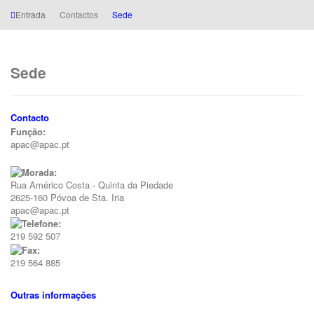
Entrada
Contactos
Sede
Sede
Contacto
Função:
apac@apac.pt
Rua Américo Costa - Quinta da Piedade
2625-160 Póvoa de Sta. Iria
apac@apac.pt
219 592 507
219 564 885
Outras informações